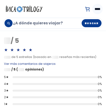
BUSCAR
0
/ 5
★★★★★
de 5 estrellas (basado en
reseñas más recientes)
0
0
Ver más comentarios de viajeros
/ 5 (
opiniones)
0
0
5★
0%
4★
0%
3★
0%
2★
0%
1★
0%