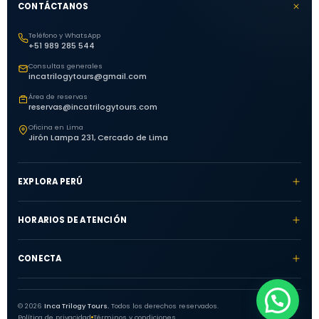
CONTÁCTANOS
Teléfono y WhatsApp
+51 989 285 544
Consultas generales
incatrilogytours@gmail.com
Área de reservas
reservas@incatrilogytours.com
Oficina en Lima
Jirón Lampa 231, Cercado de Lima
EXPLORA PERÚ
HORARIOS DE ATENCIÓN
CONECTA
© 2026
Inca Trilogy Tours.
Todos los derechos reservados.
Política de privacidad
Términos y condiciones