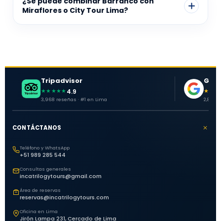
¿Se puede combinar Barranco con
Miraflores o City Tour Lima?
Tripadvisor
Goog
4.9
★★★★★
★★★
3,968 reseñas · #1 en Lima
2,881 o
CONTÁCTANOS
Teléfono y WhatsApp
+51 989 285 544
Consultas generales
incatrilogytours@gmail.com
Área de reservas
reservas@incatrilogytours.com
Oficina en Lima
Jirón Lampa 231, Cercado de Lima