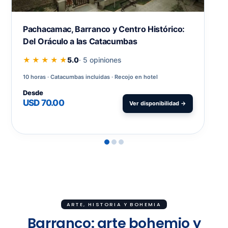
Pachacamac, Barranco y Centro Histórico:
Del Oráculo a las Catacumbas
★ ★ ★ ★ ★
5.0
· 5 opiniones
10 horas
Catacumbas incluidas · Recojo en hotel
Desde
USD 70.00
Ver disponibilidad →
ARTE, HISTORIA Y BOHEMIA
Barranco: arte bohemio y