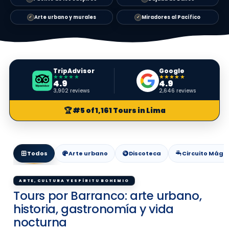
Arte urbano y murales
Miradores al Pacífico
✓
✓
TripAdvisor
Google
★★★★★
★★★★★
4.9
4.9
3,902 reviews
2,646 reviews
🏆 #5 of 1,161 Tours in Lima
Todos
Arte urbano
Discoteca
Circuito Mági
ARTE, CULTURA Y ESPÍRITU BOHEMIO
Tours por Barranco: arte urbano,
historia, gastronomía y vida
nocturna