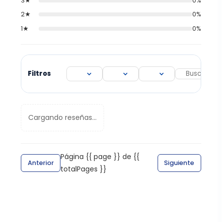
3★
0%
2★
0%
1★
0%
Filtros
Cargando reseñas...
Página {{ page }} de {{
Anterior
Siguiente
totalPages }}