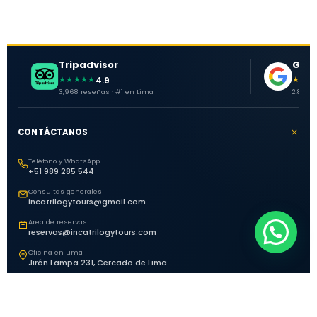
Tripadvisor
Goog
4.9
★★★★★
★★★
3,968 reseñas · #1 en Lima
2,881 o
CONTÁCTANOS
Teléfono y WhatsApp
+51 989 285 544
Consultas generales
incatrilogytours@gmail.com
Área de reservas
reservas@incatrilogytours.com
Oficina en Lima
Jirón Lampa 231, Cercado de Lima
EXPLORA PERÚ