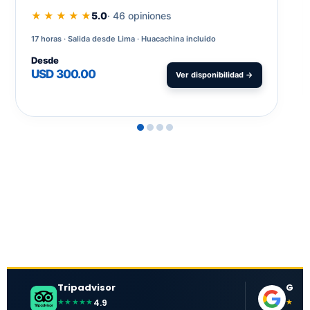
★ ★ ★ ★ ★
5.0
· 46 opiniones
17 horas
Salida desde Lima · Huacachina incluido
Desde
USD 300.00
Ver disponibilidad →
Tripadvisor
Goog
4.9
★★★★★
★★★