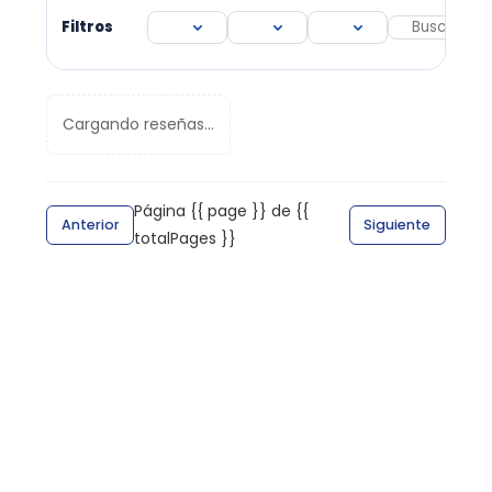
Filtros
Cargando reseñas...
Página {{ page }} de {{
Anterior
Siguiente
totalPages }}