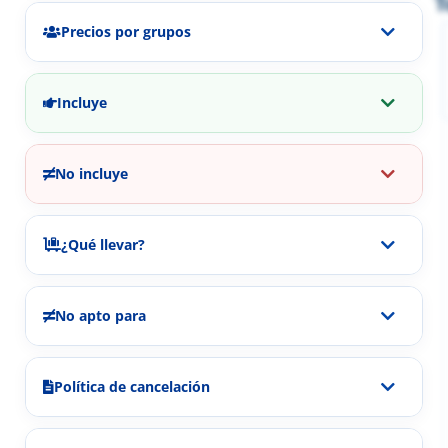
T
Precios por grupos
Incluye
No incluye
¿Qué llevar?
No apto para
Política de cancelación