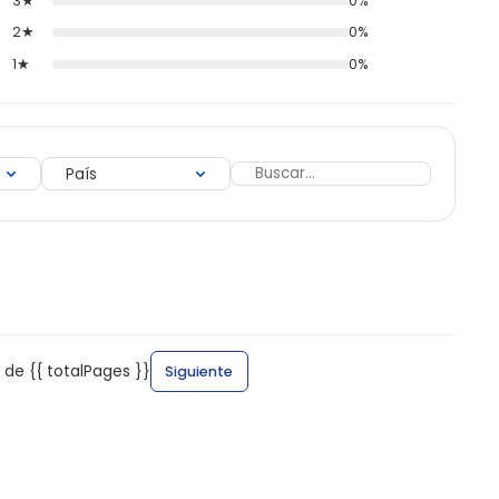
3★
0%
2★
0%
1★
0%
 de {{ totalPages }}
Siguiente