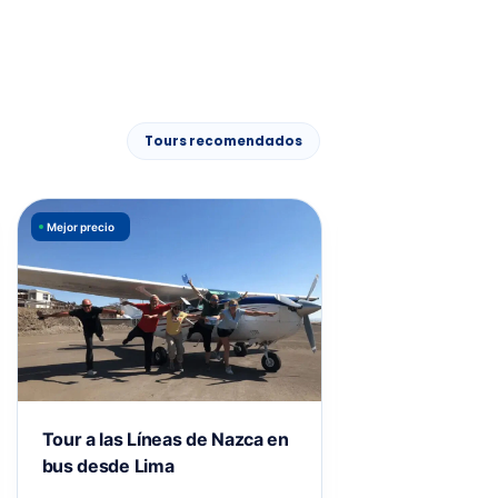
r
Tours recomendados
Mejor precio
Últimos cupos
Tour a las Líneas de Nazca en
Full Day Líneas
bus desde Lima
Huacachina de