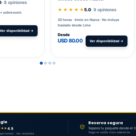
0
· 8 opiniones
★ ★ ★ ★ ★
5.0
· 9 opiniones
 + sobrevuelo
30 horas
Inicio en Nazca · No incluye
traslado desde Lima
Ver disponibilidad →
Desde
USD 80.00
Ver disponibilidad →
gle
Reserva segura
4.9
★★★
Separa tu paquete desde el 
Paga el saldo más adelante
 opiniones · Ver reseñas