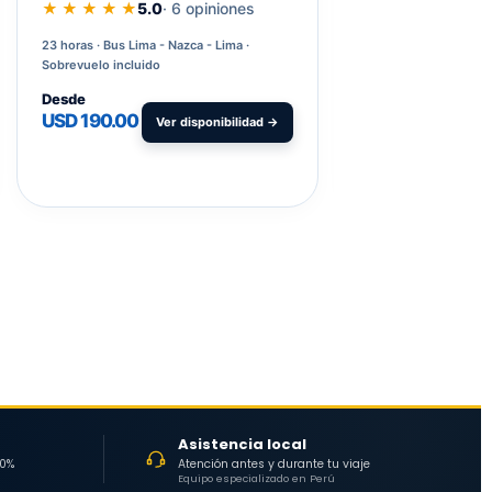
★ ★ ★ ★ ★
5.0
· 6 opiniones
★ ★ ★ ★ ★
5.0
23 horas
Bus Lima - Nazca - Lima ·
17 horas
Salida desd
Sobrevuelo incluido
incluido
Desde
Desde
USD 190.00
USD
Ver disponibilidad →
V
300.00
Asistencia local
30%
Atención antes y durante tu viaje
Equipo especializado en Perú