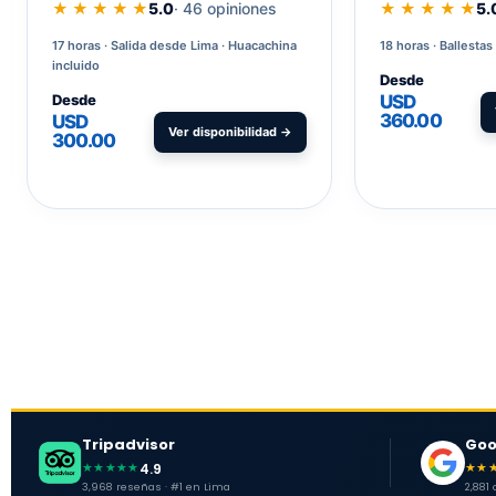
★ ★ ★ ★ ★
5.0
· 46 opiniones
★ ★ ★ ★ ★
5.
17 horas
Salida desde Lima · Huacachina
18 horas
Ballestas
incluido
Desde
Desde
USD
360.00
USD
Ver disponibilidad →
300.00
Tripadvisor
Goo
4.9
★★★★★
★★
3,968 reseñas · #1 en Lima
2,881