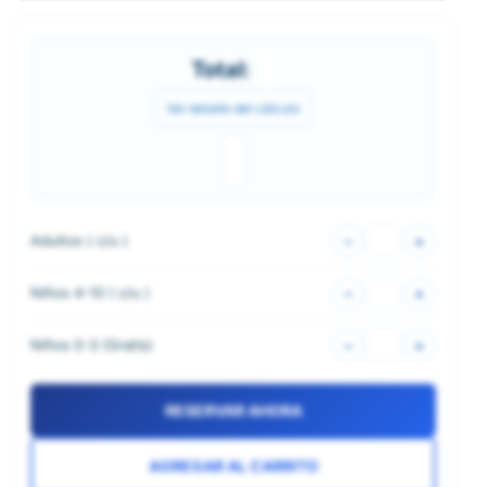
Total:
Ver detalle del cálculo
Adultos (
c/u
)
–
+
Niños 4-10 (
c/u
)
–
+
Niños 0-3 (
Gratis
)
–
+
RESERVAR AHORA
AGREGAR AL CARRITO