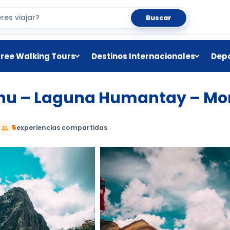
Buscar
Free Walking Tours
Destinos Internacionales
Depo
chu – Laguna Humantay – Mo
5
experiencias compartidas