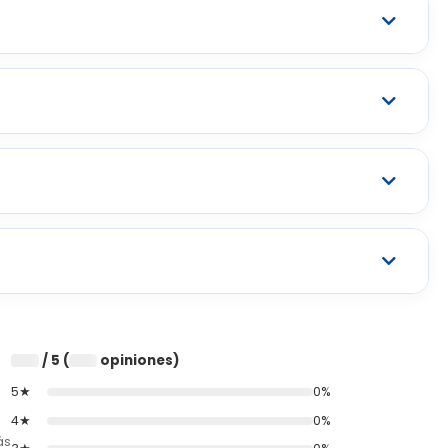
/ 5 (
opiniones)
0
0
5★
0%
4★
0%
ás