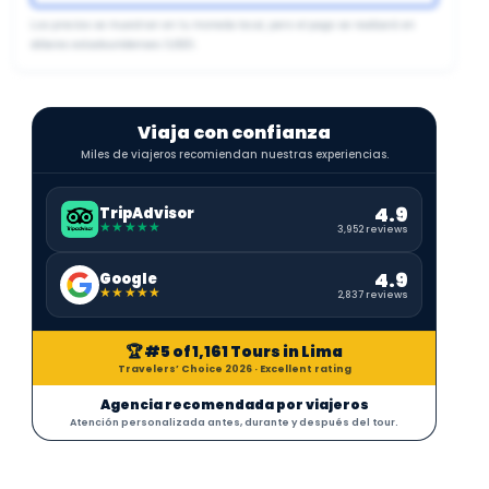
Los precios se muestran en tu moneda local, pero el pago se realizará en
dólares estadounidenses (USD).
Viaja con confianza
Miles de viajeros recomiendan nuestras experiencias.
4.9
TripAdvisor
★★★★★
3,952 reviews
4.9
Google
★★★★★
2,837 reviews
🏆 #5 of 1,161 Tours in Lima
Travelers’ Choice 2026 · Excellent rating
Agencia recomendada por viajeros
Atención personalizada antes, durante y después del tour.