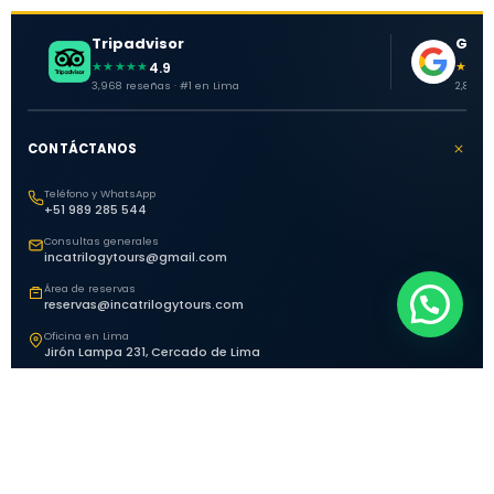
Tripadvisor
Goog
4.9
★★★★★
★★★
3,968 reseñas · #1 en Lima
2,881 o
CONTÁCTANOS
Teléfono y WhatsApp
+51 989 285 544
Consultas generales
incatrilogytours@gmail.com
Área de reservas
reservas@incatrilogytours.com
Oficina en Lima
Jirón Lampa 231, Cercado de Lima
EXPLORA PERÚ
HORARIOS DE ATENCIÓN