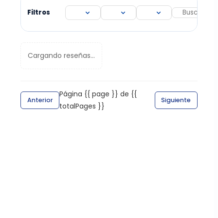
Filtros
Cargando reseñas...
Página {{ page }} de {{
Anterior
Siguiente
totalPages }}