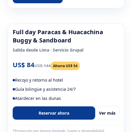
Full day Paracas & Huacachina
-40% OFF
Buggy & Sandboard
Salida desde Lima · Servicio Grupal
US$ 84
US$ 144
Ahorra US$ 54
Recojo y retorno al hotel
Guía bilingüe y asistencia 24/7
Atardecer en las dunas
Reservar ahora
Ver más
*Promoción por tiempo limitado. Sujeto a disponibilidad.