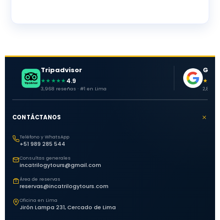
Tripadvisor
Goog
4.9
★★★★★
★★★
3,968 reseñas · #1 en Lima
2,881 o
CONTÁCTANOS
Teléfono y WhatsApp
+51 989 285 544
Consultas generales
incatrilogytours@gmail.com
Área de reservas
reservas@incatrilogytours.com
Oficina en Lima
Jirón Lampa 231, Cercado de Lima