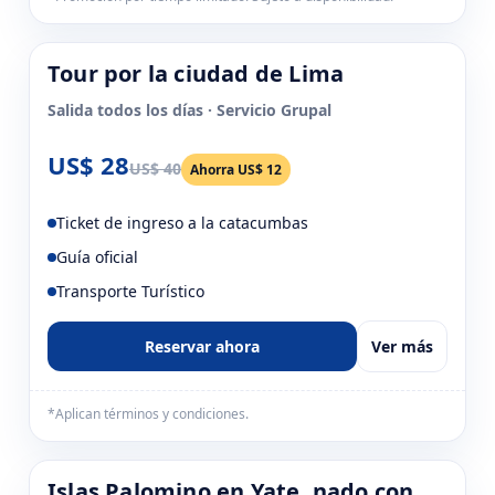
Tour por la ciudad de Lima
-30% OFF
Salida todos los días · Servicio Grupal
US$ 28
US$ 40
Ahorra US$ 12
Ticket de ingreso a la catacumbas
Guía oficial
Transporte Turístico
Reservar ahora
Ver más
*Aplican términos y condiciones.
Islas Palomino en Yate, nado con
-44% OFF