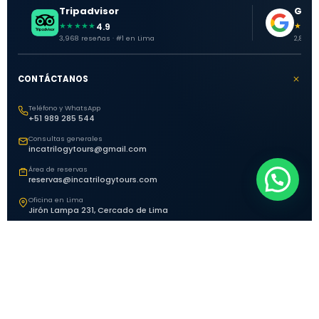
Tripadvisor
Goog
4.9
★★★★★
★★★
3,968 reseñas · #1 en Lima
2,881 o
CONTÁCTANOS
Teléfono y WhatsApp
+51 989 285 544
Consultas generales
incatrilogytours@gmail.com
Área de reservas
reservas@incatrilogytours.com
Oficina en Lima
Jirón Lampa 231, Cercado de Lima
EXPLORA PERÚ
HORARIOS DE ATENCIÓN