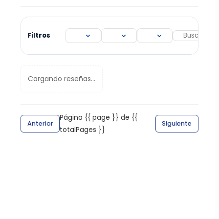
Filtros
Cargando reseñas...
Página {{ page }} de {{
Anterior
Siguiente
totalPages }}