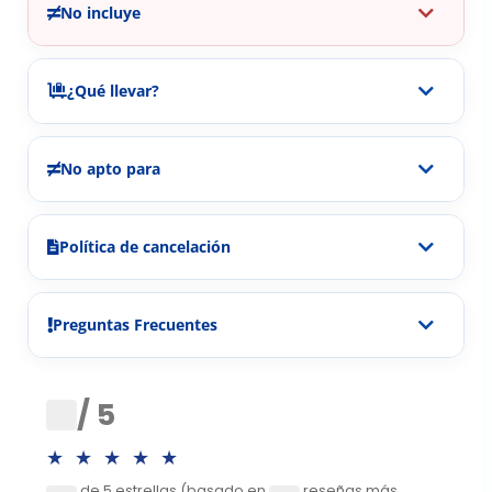
No incluye
¿Qué llevar?
No apto para
Política de cancelación
Preguntas Frecuentes
0
/ 5
★★★★★
de 5 estrellas (basado en
reseñas más
0
0