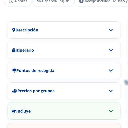
4 horas
Español/English
Recojo incluido · Museo y
Descripción
Itinerario
Puntos de recogida
T
Precios por grupos
Incluye