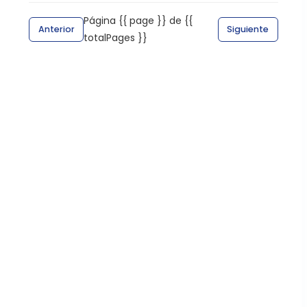
Página {{ page }} de {{
Anterior
Siguiente
totalPages }}