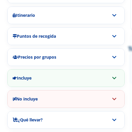
Itinerario
Puntos de recogida
T
Precios por grupos
Incluye
No incluye
¿Qué llevar?