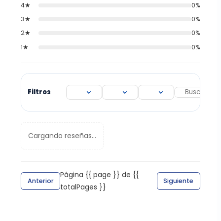
4★
0%
3★
0%
2★
0%
1★
0%
Filtros
Cargando reseñas...
Página {{ page }} de {{
Anterior
Siguiente
totalPages }}