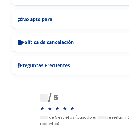
No apto para
Política de cancelación
Preguntas Frecuentes
0
/ 5
★★★★★
de 5 estrellas (basado en
reseñas m
0
0
recientes)