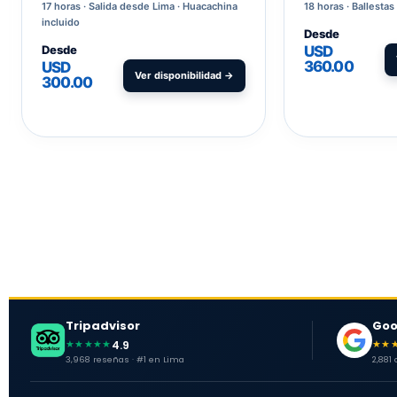
17 horas
Salida desde Lima · Huacachina
18 horas
Ballestas
incluido
Desde
Desde
USD
360.00
USD
Ver disponibilidad →
300.00
Tripadvisor
Goo
4.9
★★★★★
★★
3,968 reseñas · #1 en Lima
2,881