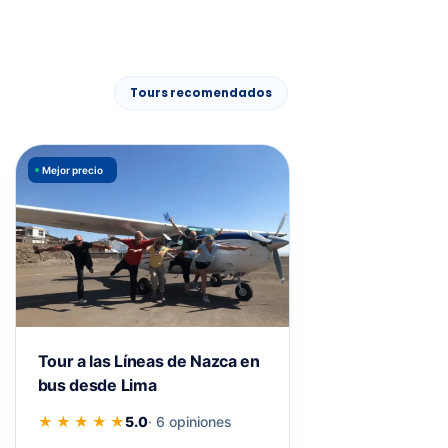
Tours recomendados
Mejor precio
Últimos cupos
Tour a las Líneas de Nazca en
Full Day Líneas
bus desde Lima
Huacachina de
★ ★ ★ ★ ★
5.0
· 6 opiniones
★ ★ ★ ★ ★
5.0