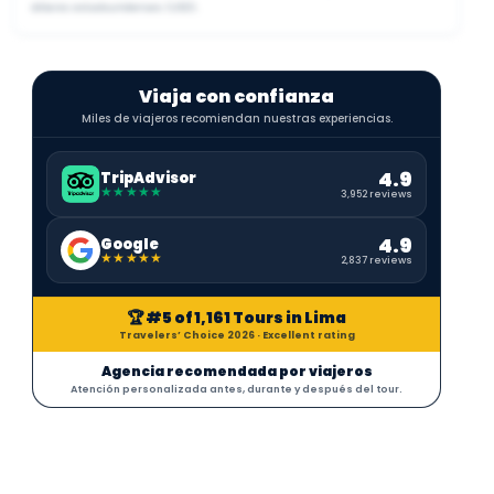
dólares estadounidenses (USD).
Viaja con confianza
Miles de viajeros recomiendan nuestras experiencias.
4.9
TripAdvisor
★★★★★
3,952 reviews
4.9
Google
★★★★★
2,837 reviews
🏆 #5 of 1,161 Tours in Lima
Travelers’ Choice 2026 · Excellent rating
Agencia recomendada por viajeros
Atención personalizada antes, durante y después del tour.