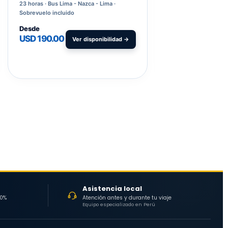
23 horas
Bus Lima - Nazca - Lima ·
17 horas
Salida desd
Sobrevuelo incluido
incluido
Desde
Desde
USD 190.00
USD
Ver disponibilidad →
V
300.00
Asistencia local
30%
Atención antes y durante tu viaje
Equipo especializado en Perú