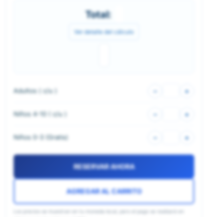
Total:
Ver detalle del cálculo
Adultos (
c/u
)
–
+
Niños 4-10 (
c/u
)
–
+
Niños 0-3 (
Gratis
)
–
+
RESERVAR AHORA
AGREGAR AL CARRITO
Los precios se muestran en tu moneda local, pero el pago se realizará en