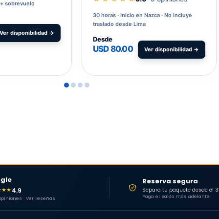
 + sobrevuelo
30 horas
Inicio en Nazca · No incluye
traslado desde Lima
Ver disponibilidad →
Desde
USD 80.00
Ver disponibilidad →
gle
Reserva segura
4.9
★★★
Separa tu paquete desde el 
Paga el saldo más adelante
 opiniones · Ver reseñas