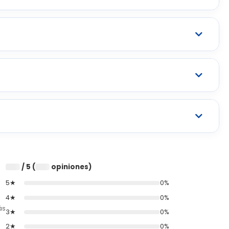
/ 5 (
opiniones)
0
0
5★
0%
4★
0%
ás
3★
0%
2★
0%