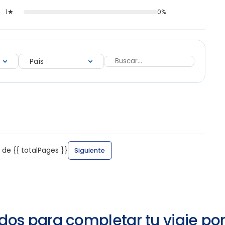
1★
0%
 de {{ totalPages }}
Siguiente
dos para completar tu viaje po