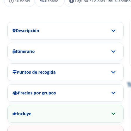
16 horas
Español
Laguna 7 Colores · Ritual andino
Descripción
Itinerario
Puntos de recogida
T
Precios por grupos
Incluye