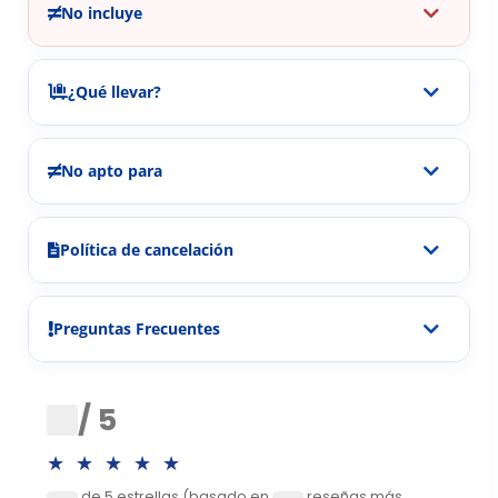
No incluye
¿Qué llevar?
No apto para
Política de cancelación
Preguntas Frecuentes
0
/ 5
★★★★★
de 5 estrellas (basado en
reseñas más
0
0