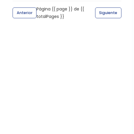
Página {{ page }} de {{
Anterior
Siguiente
totalPages }}