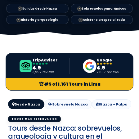
Salidas desde Nazca
Sobrevuelos panorámicos
✓
✓
Historia y arqueología
Asistencia especializada
✓
✓
TripAdvisor
Google
★★★★★
★★★★★
4.9
4.9
3,952 reviews
2,837 reviews
🏆 #5 of 1,161 Tours in Lima
Desde Nazca
Sobrevuelo Nazca
Nazca + Palpa
TOURS MÁS RESERVADOS
Tours desde Nazca: sobrevuelos,
arqueología y cultura en el