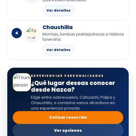
Ver detalles
Chauchilla
4
Momias, tumbas prehispánicas e historia
funeraria
Ver detalles
EXPERIENCIAS PERSONALIZADAS
¿Qué lugar deseas conocer
desde Nazca?
Elige entre sobrevuelos, Cahuachi, Palpa y
Chauchilla, o combina varios atractivos en
una experiencia privada.
Cotizar recorrido
Ver opciones