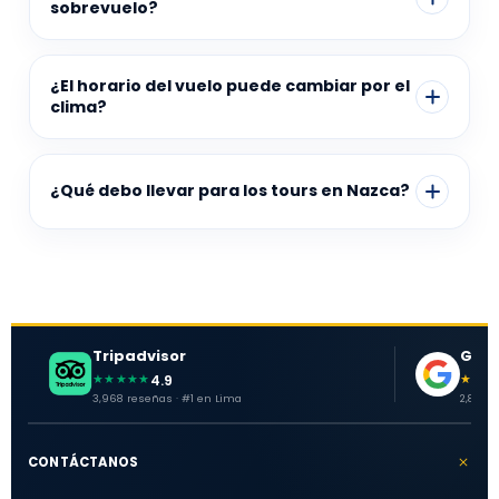
sobrevuelo?
¿El horario del vuelo puede cambiar por el
clima?
¿Qué debo llevar para los tours en Nazca?
Tripadvisor
Goog
4.9
★★★★★
★★★
3,968 reseñas · #1 en Lima
2,881 o
CONTÁCTANOS