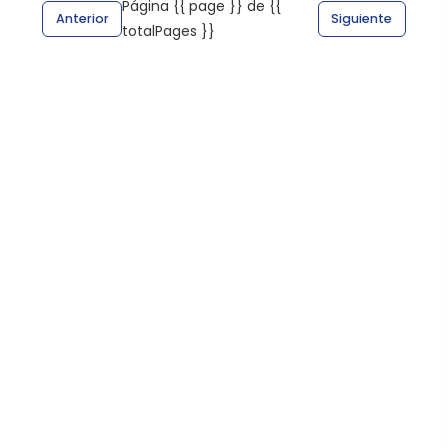
Página {{ page }} de {{
Anterior
Siguiente
totalPages }}