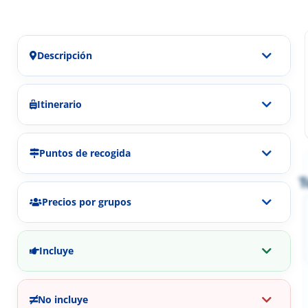
Descripción
Itinerario
Puntos de recogida
T
Precios por grupos
Incluye
No incluye