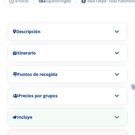
8 horas
Español/Inglés
Real Felipe · Islas Palomino
Descripción
Itinerario
Puntos de recogida
T
Precios por grupos
Incluye