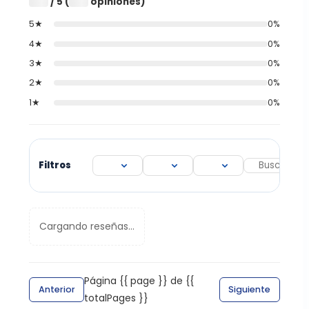
/ 5 (
opiniones)
0
0
5★
0%
4★
0%
3★
0%
2★
0%
1★
0%
Filtros
Cargando reseñas...
Página {{ page }} de {{
Anterior
Siguiente
totalPages }}