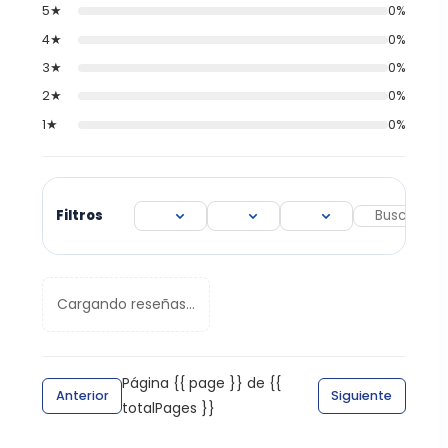
5★
0%
4★
0%
3★
0%
2★
0%
1★
0%
Filtros
Cargando reseñas...
Página {{ page }} de {{
Anterior
Siguiente
totalPages }}