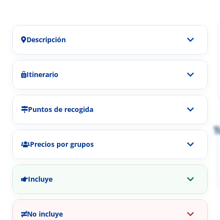
Descripción
Itinerario
Puntos de recogida
T
Precios por grupos
Incluye
No incluye