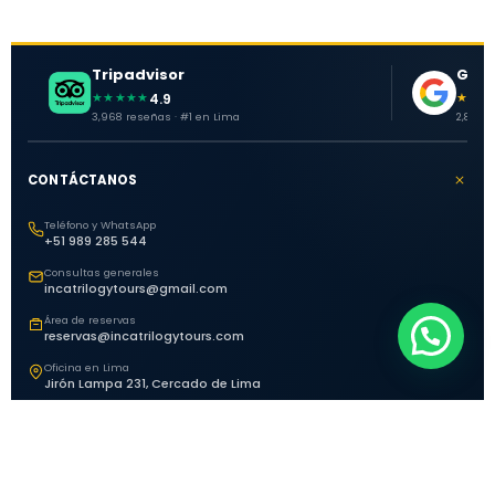
Tripadvisor
Goog
4.9
★★★★★
★★★
3,968 reseñas · #1 en Lima
2,881 o
CONTÁCTANOS
Teléfono y WhatsApp
+51 989 285 544
Consultas generales
incatrilogytours@gmail.com
Área de reservas
reservas@incatrilogytours.com
Oficina en Lima
Jirón Lampa 231, Cercado de Lima
EXPLORA PERÚ