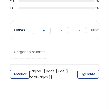
2★
0%
1★
0%
Filtros
Cargando reseñas...
Página {{ page }} de {{
Anterior
Siguiente
totalPages }}