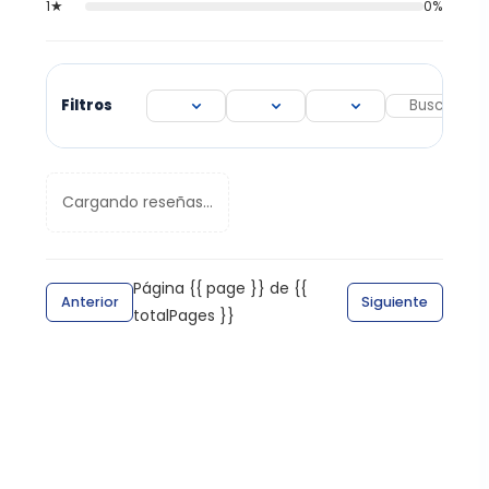
1★
0%
Filtros
Cargando reseñas...
Página {{ page }} de {{
Anterior
Siguiente
totalPages }}