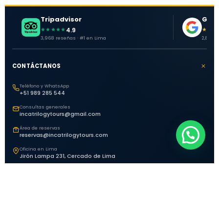
Tripadvisor
Goog
4.9
★★★★★
★★★
3,968 reseñas · #1 en Lima
2,881 o
CONTÁCTANOS
Teléfono y WhatsApp
+51 989 285 544
Consultas generales
incatrilogytours@gmail.com
Área de reservas
reservas@incatrilogytours.com
Oficina en Lima
Jirón Lampa 231, Cercado de Lima
EXPLORA PERÚ
HORARIOS DE ATENCIÓN