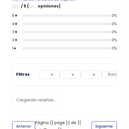
/ 5 (
opiniones)
0
0
5★
0%
4★
0%
3★
0%
2★
0%
1★
0%
Filtros
Cargando reseñas...
Página {{ page }} de {{
Anterior
Siguiente