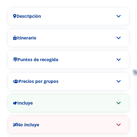
Descripción
Itinerario
Puntos de recogida
T
Precios por grupos
Incluye
No incluye