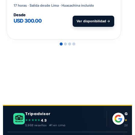
17 horas
Salida desde Lima · Huacachina incluido
Desde
USD 300.00
Ver disponibilidad →
Tripadvisor
Goog
4.9
★★★★★
★★★
3,968 reseñas · #1 en Lima
2,881 o