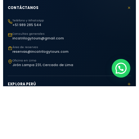
CONTÁCTANOS
Teléfono y WhatsApp
+51 989 285 544
Consultas generales
incatrilogytours@gmail.com
Área de reservas
reservas@incatrilogytours.com
Oficina en Lima
Jirón Lampa 231, Cercado de Lima
EXPLORA PERÚ
HORARIOS DE ATENCIÓN
CONECTA
© 2026
Inca Trilogy Tours.
Todos los derechos reservados.