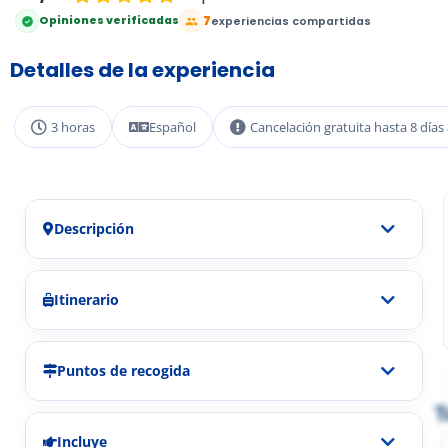
7
Opiniones verificadas
experiencias compartidas
Detalles de la experiencia
3 horas
Español
Cancelación gratuita hasta 8 días
Descripción
Itinerario
Puntos de recogida
T
Incluye