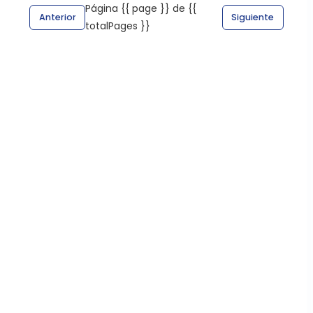
Página {{ page }} de {{
Anterior
Siguiente
totalPages }}