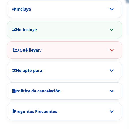
T
Incluye
No incluye
¿Qué llevar?
No apto para
Política de cancelación
Preguntas Frecuentes