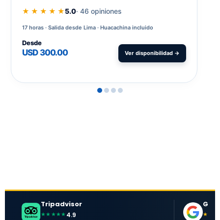
★ ★ ★ ★ ★
5.0
· 46 opiniones
17 horas
Salida desde Lima · Huacachina incluido
Desde
USD 300.00
Ver disponibilidad →
Tripadvisor
Goog
4.9
★★★★★
★★★