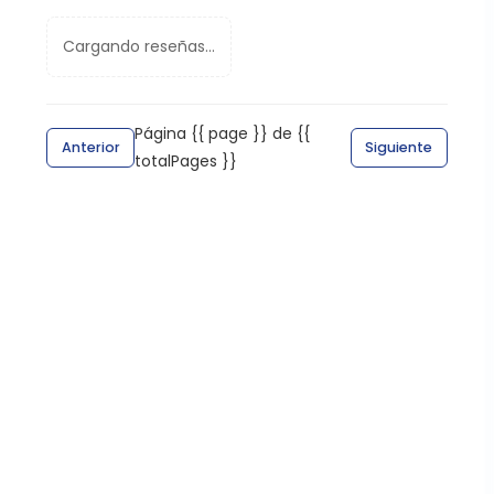
Cargando reseñas...
Página {{ page }} de {{
Anterior
Siguiente
totalPages }}