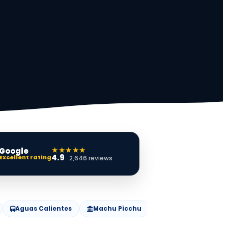
★★★★★
Google
4.9
Excellent rating
· 2,646 reviews
Aguas Calientes
Machu Picchu
Trek privado