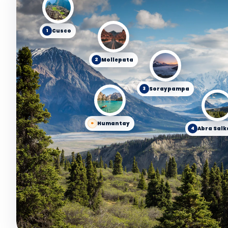
Cusco
1
Mollepata
2
Soraypampa
3
Humantay
+
Abra Sal
4