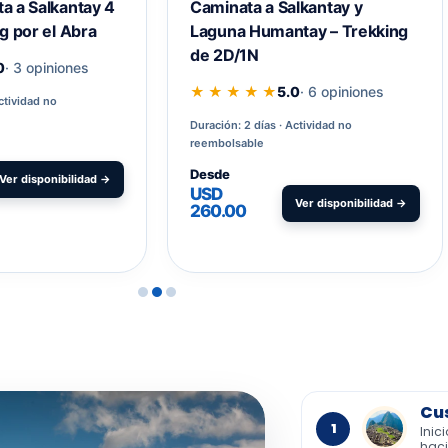
a a Salkantay 4
Caminata a Salkantay y
g por el Abra
Laguna Humantay – Trekking
de 2D/1N
0
· 3 opiniones
★ ★ ★ ★ ★
5.0
· 6 opiniones
ctividad no
Duración: 2 días
Actividad no
reembolsable
Desde
Ver disponibilidad →
USD
Ver disponibilidad →
260.00
Cu
1
Inic
haci