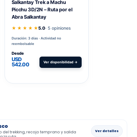
Salkantay Trek a Machu
Caminata Corta
Picchu 3D/2N – Ruta por el
Días – Trekking
Abra Salkantay
★ ★ ★ ★ ★
5.0
★ ★ ★ ★ ★
5.0
· 5 opiniones
Duración: 4 días
Act
reembolsable
Duración: 3 días
Actividad no
reembolsable
Desde
USD
Desde
V
585.00
USD
Ver disponibilidad →
542.00
sco
Ver detalles
io del trekking, recojo temprano y salida
a la ruta