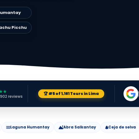
Humantay
achu Picchu
★★
🏆 #5 of 1,161 Tours in Lima
3,902 reviews
Laguna Humantay
Abra Salkantay
Ceja de selva