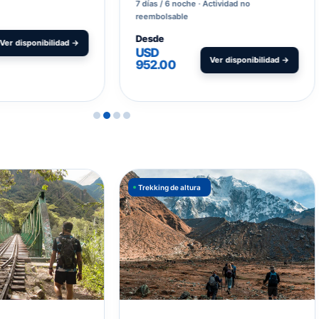
7 días / 6 noche
Actividad no
reembolsable
Desde
Ver disponibilidad →
USD
Ver disponibilidad →
952.00
Trekking de altura