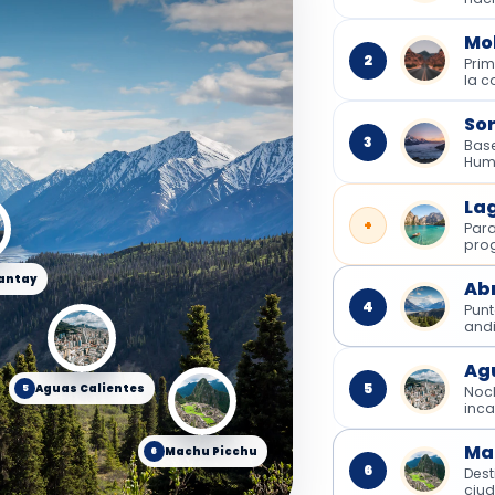
Mo
2
Pri
la c
So
3
Bas
Hum
La
+
Par
pro
kantay
Ab
4
Punt
and
Ag
5
Aguas Calientes
5
Noch
inc
Ma
Machu Picchu
6
6
Dest
ciu