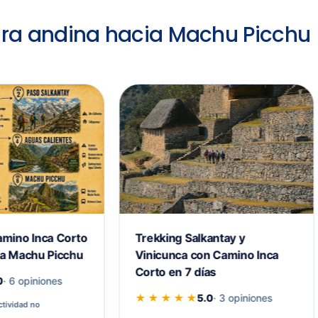
ura andina hacia Machu Picchu
Trekking Salkantay y
amino Inca Corto
Vinicunca con Camino Inca
ta Machu Picchu
Corto en 7 días
0
· 6 opiniones
★ ★ ★ ★ ★
5.0
· 3 opiniones
ctividad no