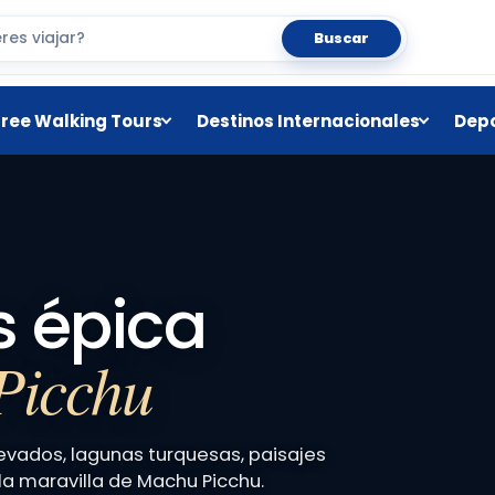
Buscar
Free Walking Tours
Destinos Internacionales
Depo
s épica
Picchu
evados, lagunas turquesas, paisajes
 la maravilla de Machu Picchu.