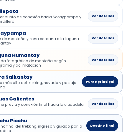
llepata
Ver detalles
mer punto de conexión hacia Soraypampa y
ordillera
raypampa
Ver detalles
e de montaña y zona cercana a la Laguna
antay
guna Humantay
Ver detalles
ada fotográfica de montaña, según
grama y aclimatación
ra Salkantay
Punto principal
o más alto del trekking, nevado y paisaje
ino
uas Calientes
Ver detalles
e previa y conexión final hacia la ciudadela
a
chu Picchu
Destino final
ino final del trekking, ingreso y guiado por la
dadela