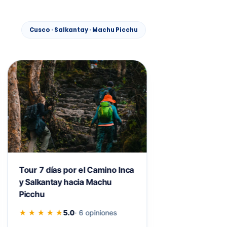
Cusco · Salkantay · Machu Picchu
¡Glamping!
Tour 7 días por el Camino Inca
Salkantay Trek
y Salkantay hacia Machu
Ruta Alternativ
Picchu
Inca
★ ★ ★ ★ ★
5.0
· 6 opiniones
★ ★ ★ ★ ★
5.0