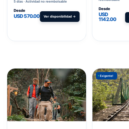
5 días
Actividad no reembolsable
Desde
Desde
USD
USD 570.00
Ver disponibilidad →
1142.00
Exigente!