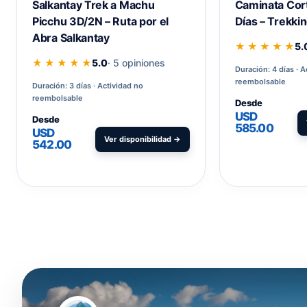
Salkantay Trek a Machu
Caminata Cort
Picchu 3D/2N – Ruta por el
Días – Trekkin
Abra Salkantay
★ ★ ★ ★ ★
5.
★ ★ ★ ★ ★
5.0
· 5 opiniones
Duración: 4 días
A
reembolsable
Duración: 3 días
Actividad no
reembolsable
Desde
USD
Desde
585.00
USD
Ver disponibilidad →
542.00