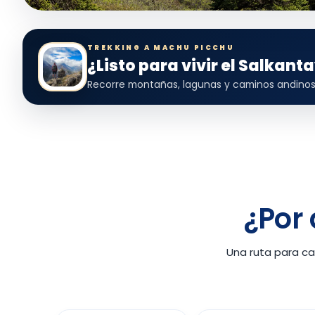
TREKKING A MACHU PICCHU
¿Listo para vivir el Salkant
Recorre montañas, lagunas y caminos andinos 
¿Por 
Una ruta para ca