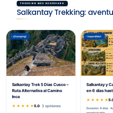
TREKKING MÁS RESERVADO
Salkantay Trekking: avent
¡Glamping!
Imperdible!
Salkantay Trek 5 Días Cusco –
Salkantay y C
Ruta Alternativa al Camino
en 6 días has
Inca
★ ★ ★ ★ ★
5.
★ ★ ★ ★ ★
5.0
· 3 opiniones
Duración: 6 días
A
reembolsable