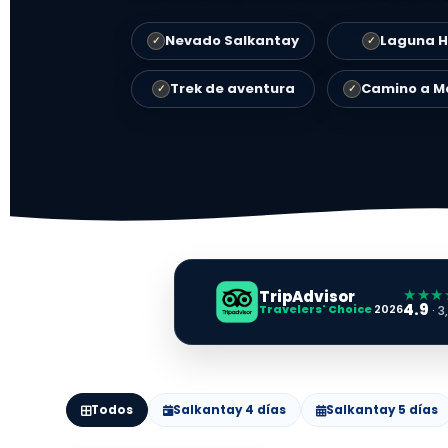
Nevado Salkantay
Laguna 
✓
✓
Trek de aventura
Camino a M
✓
✓
★★★
TripAdvisor
4.9
Travelers' Choice
2026
· 
Todos
Salkantay 4 días
Salkantay 5 días