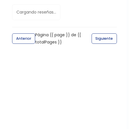
Cargando reseñas...
Página {{ page }} de {{
Anterior
Siguiente
totalPages }}