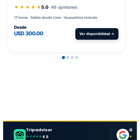
★ ★ ★ ★ ★
5.0
· 46 opiniones
17 horas
Salida desde Lima · Huacachina incluido
Desde
USD 300.00
Ver disponibilidad →
Tripadvisor
Goog
4.9
★★★★★
★★★