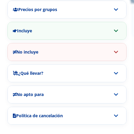
T
Precios por grupos
Incluye
No incluye
¿Qué llevar?
No apto para
Política de cancelación