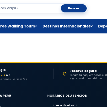
Buscar
Free Walking Tours
Destinos Internacionales
Depo
gle
Reserva segura
4.9
★★★
Separa tu paquete desde el 
Paga el saldo más adelante
 opiniones · Ver reseñas
A PERÚ
HORARIOS DE ATENCIÓN
Horario de oficina
s