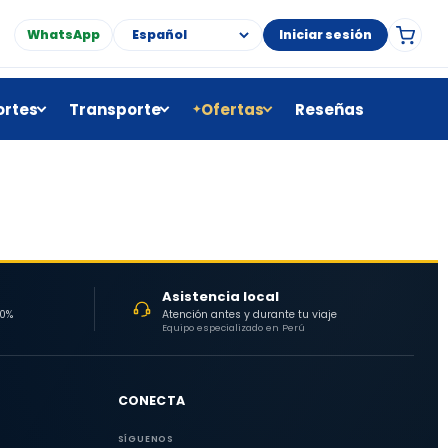
WhatsApp
Iniciar sesión
rtes
Transporte
Ofertas
Reseñas
✦
Asistencia local
30%
Atención antes y durante tu viaje
Equipo especializado en Perú
CONECTA
SÍGUENOS