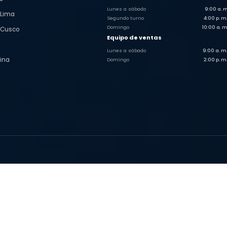
Lunes a sábado
9:00 a. m
 Lima
Segundo turno
4:00 p. m.
Domingo
10:00 a. m
 Cusco
Equipo de ventas
Lunes a sábado
9:00 a. m.
ina
Domingo
2:00 p. m.