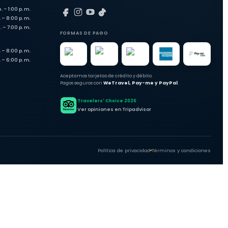
. – 1:00 p. m.
 – 8:00 p. m.
. – 7:00 p. m.
FORMAS DE PAGO
 – 8:00 p. m.
 – 6:00 p. m.
Aceptamos tarjetas de crédito y débito.
Pagos seguros con
WeTravel, Pay-me y PayPal
.
Travelers' Choice 2026
Ver opiniones en Tripadvisor
Política de privacidad
Términos y condiciones