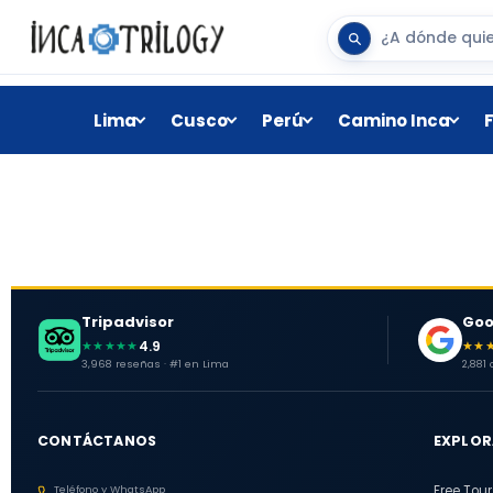
Lima
Cusco
Perú
Camino Inca
Tripadvisor
Goo
4.9
★★★★★
★★
3,968 reseñas · #1 en Lima
2,881
CONTÁCTANOS
EXPLOR
Teléfono y WhatsApp
Free Tour