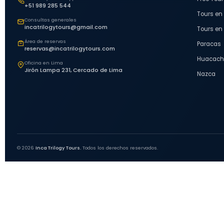
+51 989 285 544
Tours en
Consultas generales
incatrilogytours@gmail.com
Tours en
Área de reservas
Paracas
reservas@incatrilogytours.com
Huacach
Oficina en Lima
Jirón Lampa 231, Cercado de Lima
Nazca
© 2026
Inca Trilogy Tours.
Todos los derechos reservados.