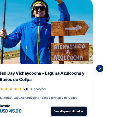
Full Day Vichaycocha – Laguna Azulcocha y
Ful
Baños de Collpa
más
★ ★ ★ ★ ★
5.0
· 1 opinión
★ 
17 horas
Laguna Azulcocha · Baños termales de Collpa
13 h
Desde
Des
USD 45.00
US
Ver disponibilidad →