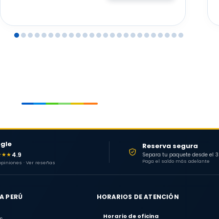
gle
Reserva segura
4.9
★★★
Separa tu paquete desde el 
Paga el saldo más adelante
 opiniones · Ver reseñas
A PERÚ
HORARIOS DE ATENCIÓN
Horario de oficina