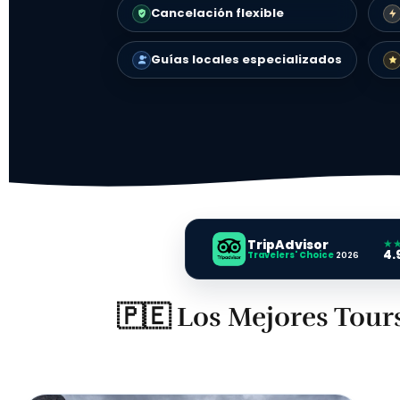
Cancelación flexible
Guías locales especializados
★
TripAdvisor
4.
Travelers' Choice
2026
🇵🇪 Los Mejores Tours