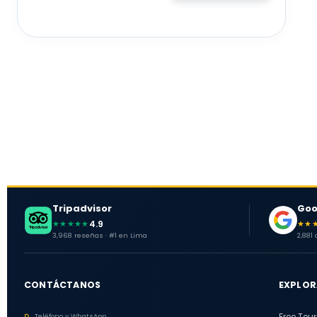
Tripadvisor
Goo
4.9
★★★★★
★★
3,968 reseñas · #1 en Lima
2,881
CONTÁCTANOS
EXPLOR
Teléfono y WhatsApp