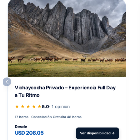
Vichaycocha Privado – Experiencia Full Day
a Tu Ritmo
★ ★ ★ ★ ★
5.0
· 1 opinión
17 horas
Cancelación Gratuita 48 horas
Desde
USD 208.05
Ver disponibilidad →