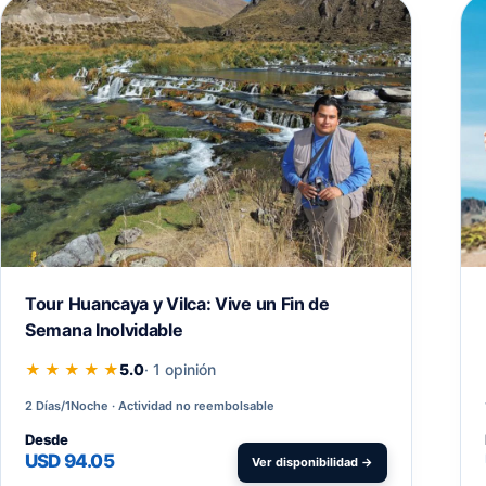
Tour Huancaya y Vilca: Vive un Fin de
Semana Inolvidable
★ ★ ★ ★ ★
5.0
· 1 opinión
2 Días/1Noche
Actividad no reembolsable
Desde
USD 94.05
Ver disponibilidad →