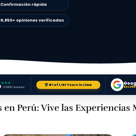
Confirmación rápida
6,850+ opiniones verificadas
★★★★
Goog
🏆 #1 of 1,161 Tours in Lima
9
Excelle
· 3,968 reviews
 en Perú: Vive las Experiencias 