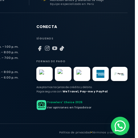
Equipo especializado en Perú
CONECTA
SÍGUENOS
. – 1:00 p. m.
 – 8:00 p. m.
. – 7:00 p. m.
FORMAS DE PAGO
 – 8:00 p. m.
 – 6:00 p. m.
Aceptamos tarjetas de crédito y débito.
Pagos seguros con
WeTravel, Pay-me y PayPal
.
Travelers' Choice 2026
Ver opiniones en Tripadvisor
Política de privacidad
Términos y condiciones