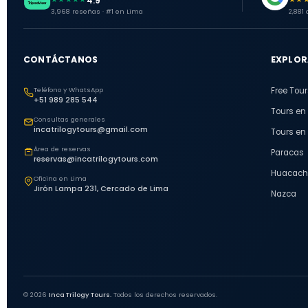
4.9
3,968 reseñas · #1 en Lima
2,881
CONTÁCTANOS
EXPLOR
Teléfono y WhatsApp
Free Tour
+51 989 285 544
Tours en
Consultas generales
incatrilogytours@gmail.com
Tours en
Área de reservas
Paracas
reservas@incatrilogytours.com
Huacach
Oficina en Lima
Jirón Lampa 231, Cercado de Lima
Nazca
© 2026
Inca Trilogy Tours.
Todos los derechos reservados.