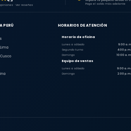
4.9
Paga el saldo más adelante
 opiniones · Ver reseñas
A PERÚ
HORARIOS DE ATENCIÓN
Horario de oficina
s
Lunes a sábado
9:00 a. m
 Lima
Segundo turno
4:00 p. m.
Domingo
10:00 a. m
 Cusco
Equipo de ventas
Lunes a sábado
9:00 a. m.
ina
Domingo
2:00 p. m.