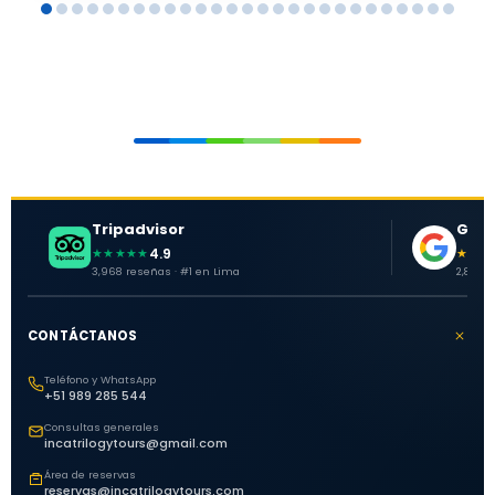
Tripadvisor
Goog
4.9
★★★★★
★★★
3,968 reseñas · #1 en Lima
2,881 o
CONTÁCTANOS
Teléfono y WhatsApp
+51 989 285 544
Consultas generales
incatrilogytours@gmail.com
Área de reservas
reservas@incatrilogytours.com