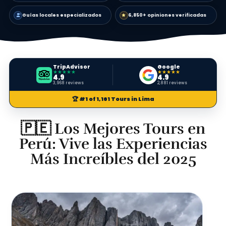
Guías locales especializados
6,850+ opiniones verificadas
TripAdvisor
Google
★★★★★
★★★★★
4.9
4.9
3,968 reviews
2,881 reviews
🏆 #1 of 1,161 Tours in Lima
🇵🇪 Los Mejores Tours en
Perú: Vive las Experiencias
Más Increíbles del 2025