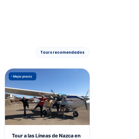
r
Tours recomendados
Mejor precio
Últimos cupos
Tour a las Líneas de Nazca en
Full Day Líneas