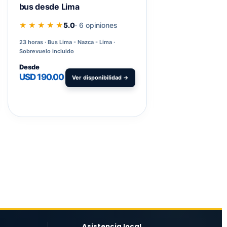
bus desde Lima
Huacachina de
★ ★ ★ ★ ★
5.0
· 6 opiniones
★ ★ ★ ★ ★
5.0
23 horas
Bus Lima - Nazca - Lima ·
17 horas
Salida desd
Sobrevuelo incluido
incluido
Desde
Desde
USD 190.00
USD
Ver disponibilidad →
V
300.00
Asistencia local