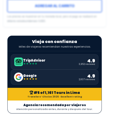
AGREGAR AL CARRITO
Los precios se muestran en tu moneda local, pero el pago se realizará en
dólares estadounidenses (USD).
Viaja con confianza
Miles de viajeros recomiendan nuestras experiencias.
4.9
TripAdvisor
★★★★★
3,952 reviews
4.9
Google
★★★★★
2,837 reviews
🏆 #5 of 1,161 Tours in Lima
Travelers’ Choice 2026 · Excellent rating
Agencia recomendada por viajeros
Atención personalizada antes, durante y después del tour.