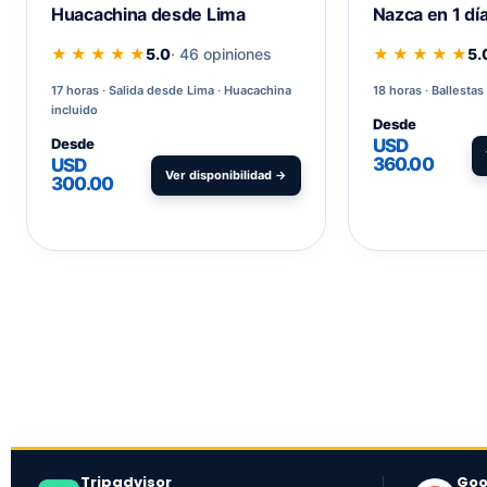
Huacachina desde Lima
Nazca en 1 dí
★ ★ ★ ★ ★
5.0
· 46 opiniones
★ ★ ★ ★ ★
5.
17 horas
Salida desde Lima · Huacachina
18 horas
Ballestas
incluido
Desde
Desde
USD
360.00
USD
Ver disponibilidad →
300.00
Tripadvisor
Goo