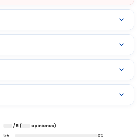
/ 5 (
opiniones)
0
0
5★
0%