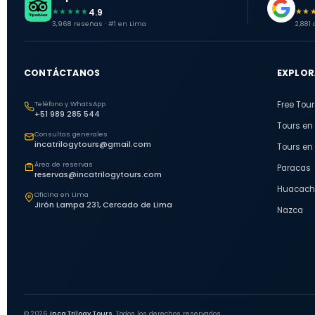
4.9
★★★★★
★★
3,968 reseñas · #1 en Lima
2,881
CONTÁCTANOS
EXPLOR
Teléfono y WhatsApp
Free Tour
+51 989 285 544
Tours en
Consultas generales
incatrilogytours@gmail.com
Tours en
Área de reservas
Paracas
reservas@incatrilogytours.com
Huacach
Oficina en Lima
Jirón Lampa 231, Cercado de Lima
Nazca
© 2026
Inca Trilogy Tours.
Todos los derechos reservados.