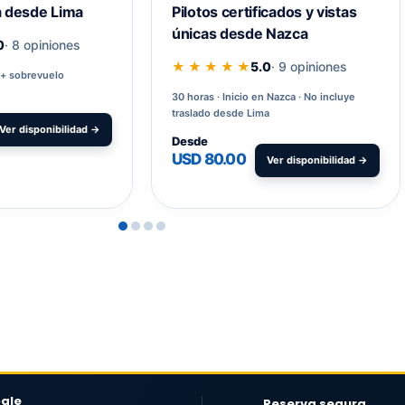
a desde Lima
Pilotos certificados y vistas
únicas desde Nazca
0
· 8 opiniones
★ ★ ★ ★ ★
5.0
· 9 opiniones
 + sobrevuelo
30 horas
Inicio en Nazca · No incluye
traslado desde Lima
Ver disponibilidad →
Desde
USD 80.00
Ver disponibilidad →
gle
Reserva segura