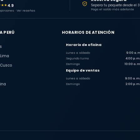
4.9
★★★
Separa tu paquete desde el 
Paga el saldo más adelante
 opiniones · Ver reseñas
A PERÚ
HORARIOS DE ATENCIÓN
Horario de oficina
s
Lunes a sábado
9:00 a. m
 Lima
Segundo turno
4:00 p. m.
Domingo
10:00 a. m
 Cusco
Equipo de ventas
Lunes a sábado
9:00 a. m.
ina
Domingo
2:00 p. m.