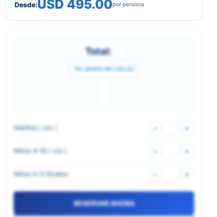
USD 495.00
Desde:
por persona
Total:
Ver detalle del cálculo
Adultos (
c/u
)
–
+
Niños 4-10 (
c/u
)
–
+
Niños 0-3 (
Gratis
)
–
+
RESERVAR AHORA