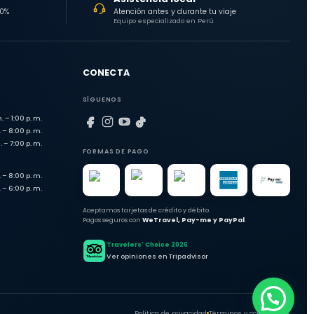
30%
Atención antes y durante tu viaje
Equipo especializado en Perú
CONECTA
SÍGUENOS
. – 1:00 p. m.
 – 8:00 p. m.
. – 7:00 p. m.
FORMAS DE PAGO
 – 8:00 p. m.
 – 6:00 p. m.
Aceptamos tarjetas de crédito y débito.
Pagos seguros con
WeTravel, Pay-me y PayPal
.
Travelers' Choice 2026
Ver opiniones en Tripadvisor
Política de privacidad
Términos y condiciones