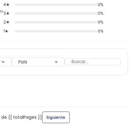
4★
0%
ás
3★
0%
2★
0%
1★
0%
 de {{ totalPages }}
Siguiente